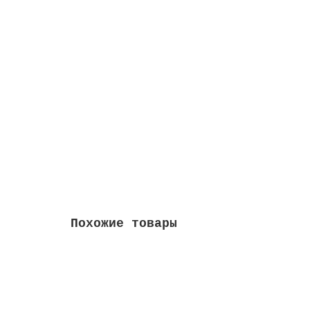
Окномойка с телескопическим черенком из м
378.00 руб.
В корзину
Похожие товары