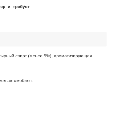
тер и требует
!
атырный спирт (менее 5%), ароматизирующая
екол автомобиля.