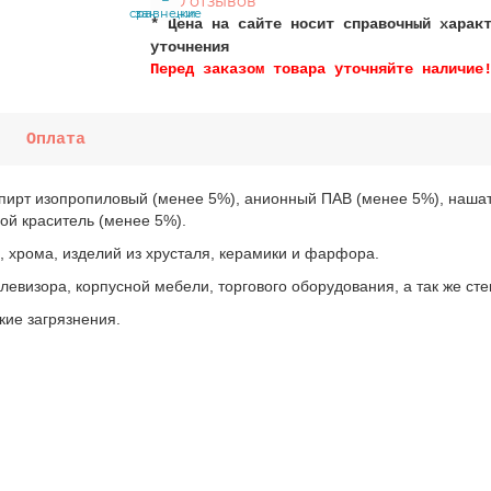
0 отзывов
сравнение
закладки
* Цена на сайте носит справочный харак
уточнения
Перед заказом товара уточняйте наличие
Оплата
 спирт изопропиловый (менее 5%), анионный ПАВ (менее 5%), наш
ой краситель (менее 5%).
, хрома, изделий из хрусталя, керамики и фарфора.
левизора, корпусной мебели, торгового оборудования, а так же ст
ие загрязнения.