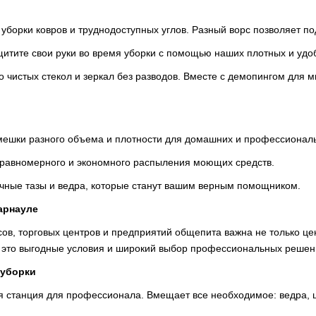
 уборки ковров и труднодоступных углов. Разный ворс позволяет п
щитите свои руки во время уборки с помощью наших плотных и удо
но чистых стекол и зеркал без разводов. Вместе с демопингом для 
 мешки разного объема и плотности для домашних и профессионал
 равномерного и экономного распыления моющих средств.
очные тазы и ведра, которые станут вашим верным помощником.
арнауле
ов, торговых центров и предприятий общепита важна не только цен
– это выгодные условия и широкий выбор профессиональных решен
 уборки
я станция для профессионала. Вмещает все необходимое: ведра, ш