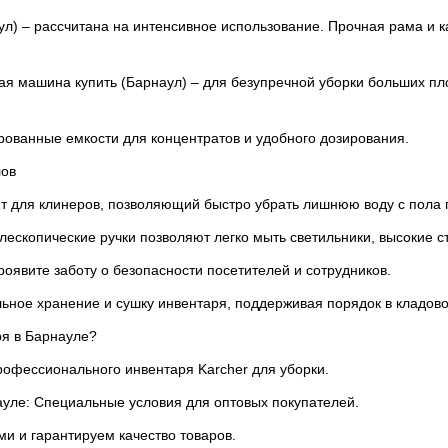
 – рассчитана на интенсивное использование. Прочная рама и кач
ая машина купить (Барнаул) – для безупречной уборки больших п
рованные емкости для концентратов и удобного дозирования.
лов
т для клинеров, позволяющий быстро убрать лишнюю воду с пола 
лескопические ручки позволяют легко мыть светильники, высокие с
роявите заботу о безопасности посетителей и сотрудников.
ьное хранение и сушку инвентаря, поддерживая порядок в кладово
ря в Барнауле?
рофессионального инвентаря Karcher для уборки.
ауле: Специальные условия для оптовых покупателей.
и и гарантируем качество товаров.