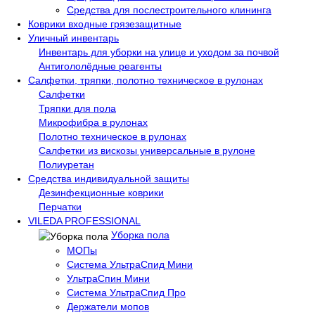
Средства для послестроительного клининга
Коврики входные грязезащитные
Уличный инвентарь
Инвентарь для уборки на улице и уходом за почвой
Антигололёдные реагенты
Салфетки, тряпки, полотно техническое в рулонах
Салфетки
Тряпки для пола
Микрофибра в рулонах
Полотно техническое в рулонах
Салфетки из вискозы универсальные в рулоне
Полиуретан
Средства индивидуальной защиты
Дезинфекционные коврики
Перчатки
VILEDA PROFESSIONAL
Уборка пола
МОПы
Система УльтраСпид Мини
УльтраСпин Мини
Система УльтраСпид Про
Держатели мопов