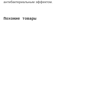
антибактериальным эффектом.
Похожие товары
Жидкое мыло Хозяйственное RAIN 1л/ флип-топ, 1302
80.00 руб.
В корзину