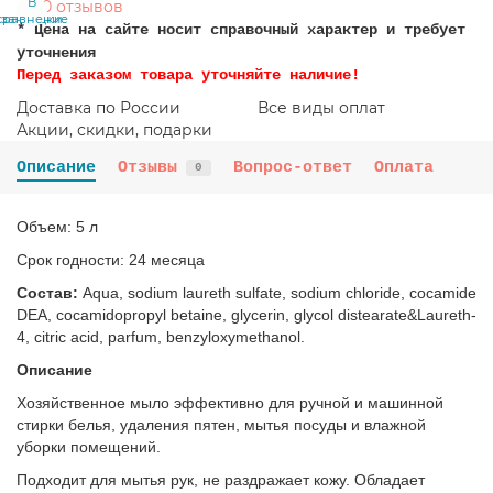
В
В
0 отзывов
сравнение
закладки
* Цена на сайте носит справочный характер и требует
уточнения
Перед заказом товара уточняйте наличие!
Доставка по России
Все виды оплат
Акции, скидки, подарки
Описание
Отзывы
Вопрос-ответ
Оплата
0
Объем: 5 л
Срок годности: 24 месяца
Состав:
Aqua, sodium laureth sulfate, sodium chloride, cocamide
DEA, cocamidopropyl betaine, glycerin, glycol distearate&Laureth-
4, citric acid, parfum, benzyloxymethanol.
Описание
Хозяйственное мыло эффективно для ручной и машинной
стирки белья, удаления пятен, мытья посуды и влажной
уборки помещений.
Подходит для мытья рук, не раздражает кожу. Обладает