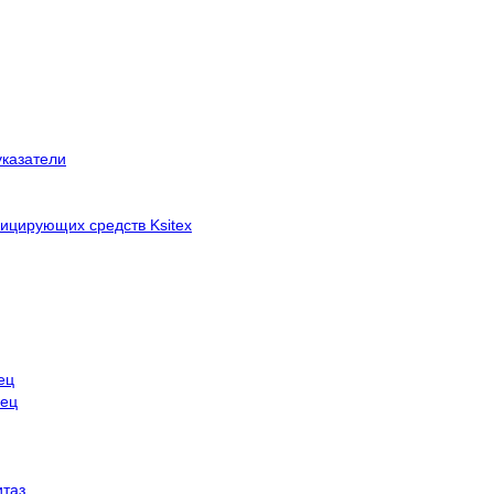
указатели
ицирующих средств Ksitex
ец
нец
итаз