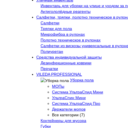
Уличный инвентарь
Инвентарь для уборки на улице и уходом за 
Антигололёдные реагенты
Салфетки, тряпки, полотно техническое в рулон
Салфетки
Тряпки для пола
Микрофибра в рулонах
Полотно техническое в рулонах
Салфетки из вискозы универсальные в рулон
Полиуретан
Средства индивидуальной защиты
Дезинфекционные коврики
Перчатки
VILEDA PROFESSIONAL
Уборка пола
МОПы
Система УльтраСпид Мини
УльтраСпин Мини
Система УльтраСпид Про
Держатели мопов
Все категории (7)
Контейнеры для мусора
Губки