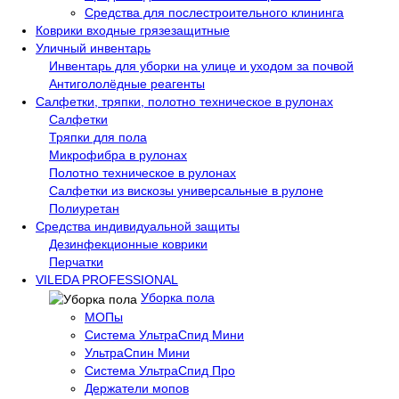
Средства для послестроительного клининга
Коврики входные грязезащитные
Уличный инвентарь
Инвентарь для уборки на улице и уходом за почвой
Антигололёдные реагенты
Салфетки, тряпки, полотно техническое в рулонах
Салфетки
Тряпки для пола
Микрофибра в рулонах
Полотно техническое в рулонах
Салфетки из вискозы универсальные в рулоне
Полиуретан
Средства индивидуальной защиты
Дезинфекционные коврики
Перчатки
VILEDA PROFESSIONAL
Уборка пола
МОПы
Система УльтраСпид Мини
УльтраСпин Мини
Система УльтраСпид Про
Держатели мопов