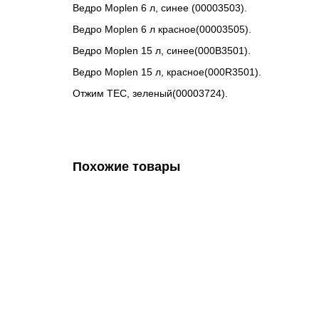
Ведро Moplen 6 л, синее (00003503).
Ведро Moplen 6 л красное(00003505).
Ведро Moplen 15 л, синее(000B3501).
Ведро Moplen 15 л, красное(000R3501).
Отжим TEC, зеленый(00003724).
Похожие товары
TTS MAGIC LINE 450 Elegance — тележка для про
ML450E6C1D00
125731.00 руб.