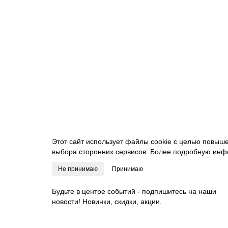
TTS NICK PLUS 20, 15 л — тележки для профессио
00006515
23472.00 руб.
В корзину
Этот сайт использует файлы cookie с целью повыш
выбора сторонних сервисов. Более подробную инф
Не принимаю
Принимаю
Будьте в центре событий - подпишитесь на наши
новости! Новинки, скидки, акции.