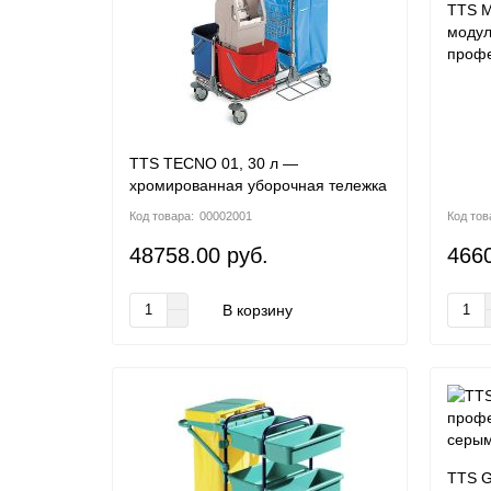
TTS M
модул
профе
TTS TECNO 01, 30 л —
хромированная уборочная тележка
00002001
48758.00 руб.
4660
В корзину
TTS G