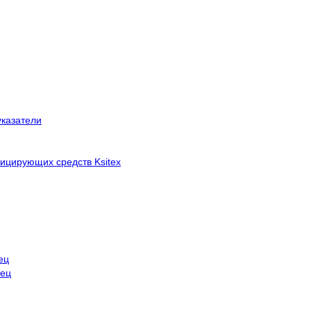
указатели
ицирующих средств Ksitex
ец
нец