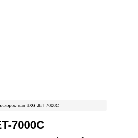
коскоростная BXG-JET-7000С
ET-7000С