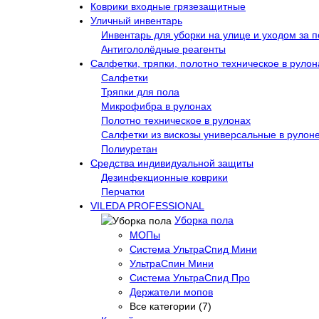
Коврики входные грязезащитные
Уличный инвентарь
Инвентарь для уборки на улице и уходом за 
Антигололёдные реагенты
Салфетки, тряпки, полотно техническое в рулон
Салфетки
Тряпки для пола
Микрофибра в рулонах
Полотно техническое в рулонах
Салфетки из вискозы универсальные в рулон
Полиуретан
Средства индивидуальной защиты
Дезинфекционные коврики
Перчатки
VILEDA PROFESSIONAL
Уборка пола
МОПы
Система УльтраСпид Мини
УльтраСпин Мини
Система УльтраСпид Про
Держатели мопов
Все категории (7)