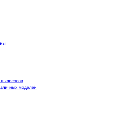
ины
 пылесосов
азличных моделей