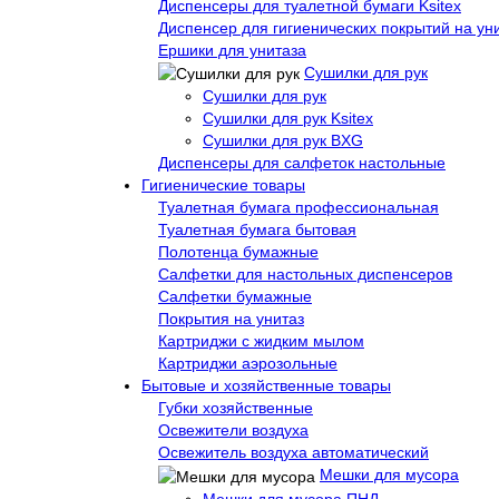
Диспенсеры для туалетной бумаги Ksitex
Диспенсер для гигиенических покрытий на ун
Ершики для унитаза
Сушилки для рук
Сушилки для рук
Сушилки для рук Ksitex
Сушилки для рук BXG
Диспенсеры для салфеток настольные
Гигиенические товары
Туалетная бумага профессиональная
Туалетная бумага бытовая
Полотенца бумажные
Салфетки для настольных диспенсеров
Салфетки бумажные
Покрытия на унитаз
Картриджи с жидким мылом
Картриджи аэрозольные
Бытовые и хозяйственные товары
Губки хозяйственные
Освежители воздуха
Освежитель воздуха автоматический
Мешки для мусора
Мешки для мусора ПНД