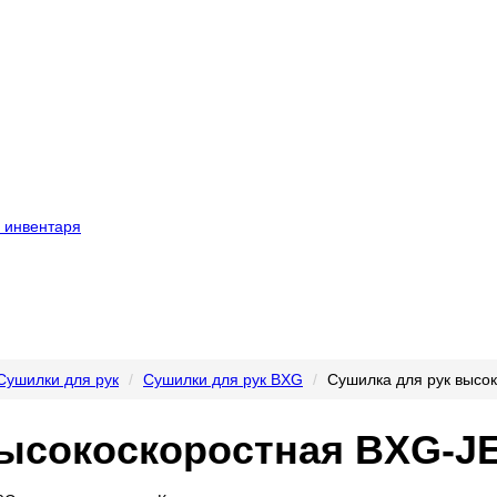
 инвентаря
Сушилки для рук
Сушилки для рук BXG
Сушилка для рук высо
высокоскоростная BXG-J