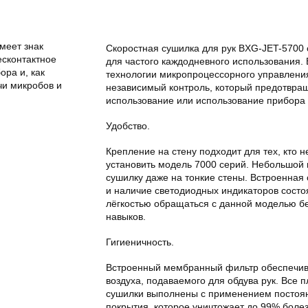
меет знак
Скоростная сушилка для рук BXG-JET-5700
есконтактное
для частого каждодневного использования.
ора и, как
технологии микропроцессорного управлени
чи микробов и
независимый контроль, который предотвра
использование или использование прибора 
Удобство.
Крепление на стену подходит для тех, кто 
установить модель 7000 серий. Небольшой 
сушилку даже на тонкие стены. Встроенная
и наличие светодиодных индикаторов состо
лёгкостью обращаться с данной моделью бе
навыков.
Гигиеничность.
Встроенный мембранный фильтр обеспечив
воздуха, подаваемого для обдува рук. Все 
сушилки выполнены с применением постоян
покрытия, которое уничтожает до 99% боле