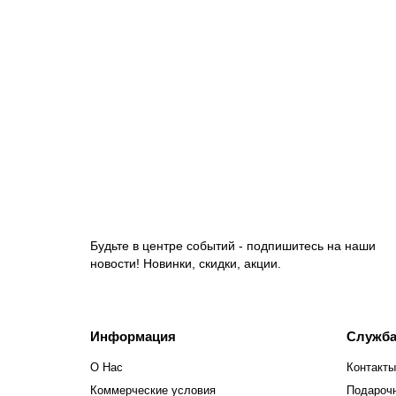
Сушилка для рук высокоскоростная BXG-JET-5300
17300.00 руб.
В корзину
Будьте в центре событий - подпишитесь на наши
новости! Новинки, скидки, акции.
Информация
Служба
О Нас
Контакты
Коммерческие условия
Подароч