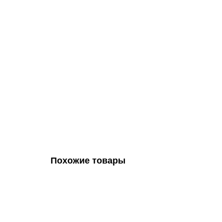
Похожие товары
Сушилка для рук BXG-JET-5500, 1250 Вт, пластик, 