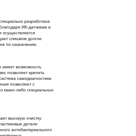
 специально разработана
 Благодаря ИК-датчикам и
я осуществляется
щает слишком долгое
не по назначению.
не имеет возможность
вес позволяет крепить
 система самодиагностики
яния позволяют с
з каких-либо специальных
ает высокую очистку
пластиковые детали
ного антибактериального
знетворных