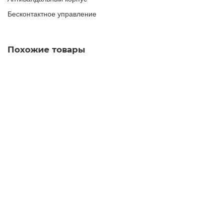
Бесконтактное управление
Похожие товары
Сушилка для рук BXG-250A, 2300 Вт, нержавеющая
сталь, хром
14600.00 руб.
В корзину