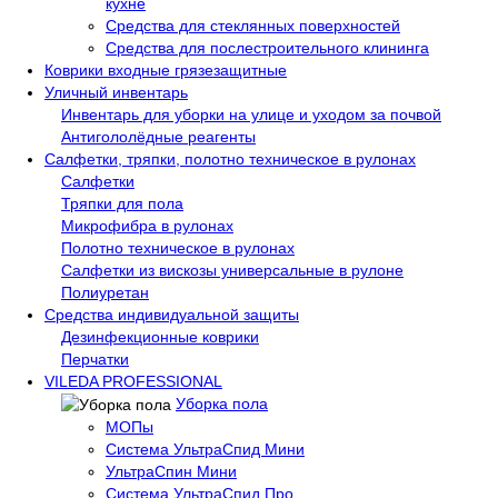
кухне
Средства для стеклянных поверхностей
Средства для послестроительного клининга
Коврики входные грязезащитные
Уличный инвентарь
Инвентарь для уборки на улице и уходом за почвой
Антигололёдные реагенты
Салфетки, тряпки, полотно техническое в рулонах
Салфетки
Тряпки для пола
Микрофибра в рулонах
Полотно техническое в рулонах
Салфетки из вискозы универсальные в рулоне
Полиуретан
Средства индивидуальной защиты
Дезинфекционные коврики
Перчатки
VILEDA PROFESSIONAL
Уборка пола
МОПы
Система УльтраСпид Мини
УльтраСпин Мини
Система УльтраСпид Про