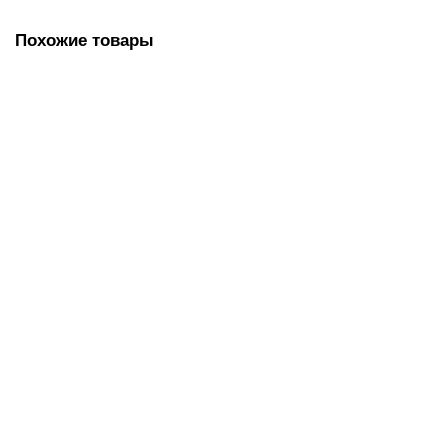
Похожие товары
Рама для мопов металлическая с двумя педалями, 80 см,
крепление - карман
860.00 руб.
В корзину