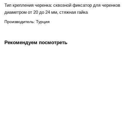
Тип крепления черенка: сквозной фиксатор для черенков
диаметром от 20 до 24 мм, стяжная гайка
Производитель: Турция
Рекомендуем посмотреть
Моп акриловый ЛАЙМА Expert, синий для сухой уборки 60
см, карман, 605320
532.00 руб.
В корзину