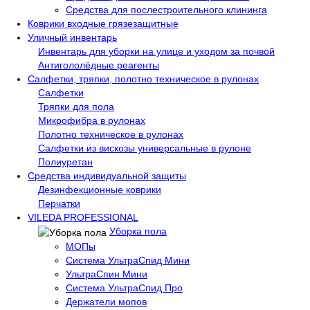
Средства для послестроительного клининга
Коврики входные грязезащитные
Уличный инвентарь
Инвентарь для уборки на улице и уходом за почвой
Антигололёдные реагенты
Салфетки, тряпки, полотно техническое в рулонах
Салфетки
Тряпки для пола
Микрофибра в рулонах
Полотно техническое в рулонах
Салфетки из вискозы универсальные в рулоне
Полиуретан
Средства индивидуальной защиты
Дезинфекционные коврики
Перчатки
VILEDA PROFESSIONAL
Уборка пола
МОПы
Система УльтраСпид Мини
УльтраСпин Мини
Система УльтраСпид Про
Держатели мопов