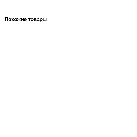
Похожие товары
Полотенца бумажные 200 шт., LAIMA (H2) PREMIUM, 2-
слойные, белые, 24х21,6, Z-сложение, 111339
158.00 руб.
В корзину