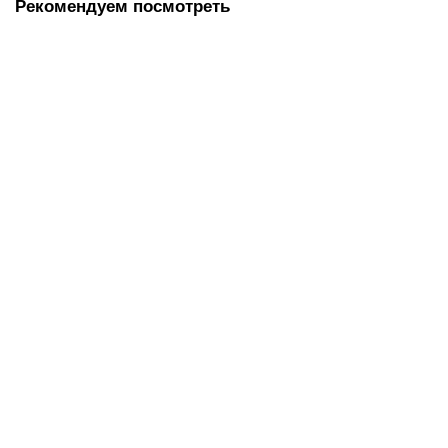
Рекомендуем посмотреть
Диспенсер бумажных листовых и рулонных полотенец Ksitex
TH-8218A
2850.00 руб.
В корзину
Диспенсер рулонных полотенец Ksitex AC1-13 с ручным
обрезанием бумаги (механический)
2600.00 руб.