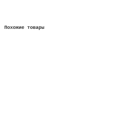
В корзину
Похожие товары
Полотенца бумажные 410 шт., TORK (Система H5)
PeakServe, Universal, 22,5x20 см, W, 100585
1168.00 руб.