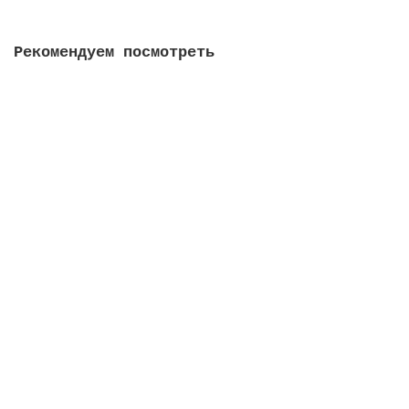
Рекомендуем посмотреть
Диспенсер для полотенец LAIMA PROFESSIONAL
INOX, (H3), V(ZZ), нержавеющая сталь, зеркальный
(605697)
3272.00 руб.
В корзину