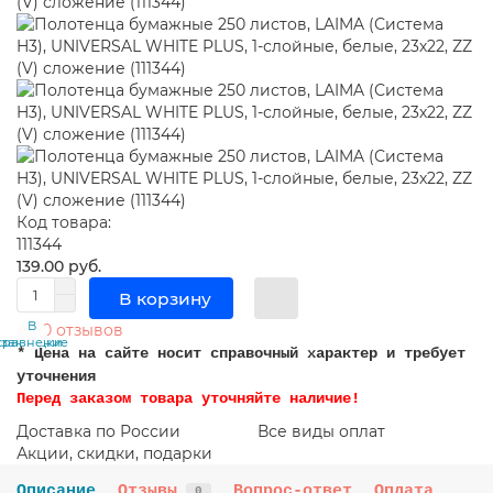
Код товара:
111344
139.00 руб.
В корзину
В
В
0 отзывов
сравнение
закладки
* Цена на сайте носит справочный характер и требует
уточнения
Перед заказом товара уточняйте наличие!
Доставка по России
Все виды оплат
Акции, скидки, подарки
Описание
Отзывы
Вопрос-ответ
Оплата
0