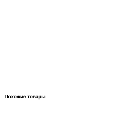
В корзину
Диспенсер для полотенец TORK (Система H2) Xpress,
Multifold, белый, 552000
10656.00 руб.
В корзину
Похожие товары