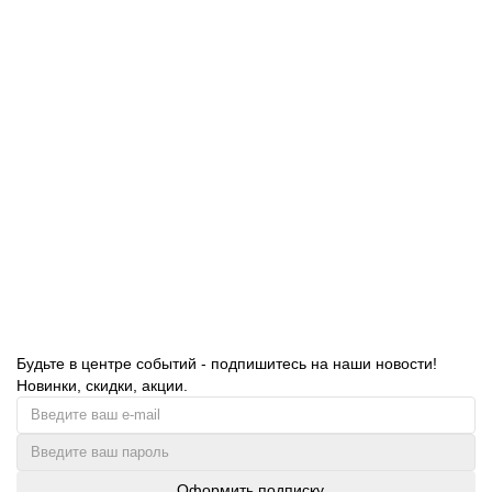
Полотенца бумажные рулонные TORK (Система H1) Matic,
Advanced, 150 м, 2-слойные, белые, 120067
778.00 руб.
В корзину
Будьте в центре событий - подпишитесь на наши новости!
Новинки, скидки, акции.
Оформить подписку