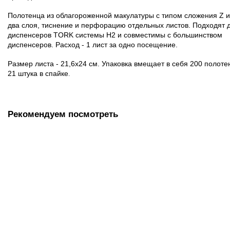
Полотенца из облагороженной макулатуры с типом сложения Z 
два слоя, тиснение и перфорацию отдельных листов. Подходят 
диспенсеров TORK системы H2 и совместимы с большинством
диспенсеров. Расход - 1 лист за одно посещение.
Размер листа - 21,6х24 см. Упаковка вмещает в себя 200 полоте
21 штука в спайке
.
Рекомендуем посмотреть
Диспенсер для бумажных листовых полотенец Ksitex TH-
603W (Система H2), ударопрочный пластик, белый
1450.00 руб.