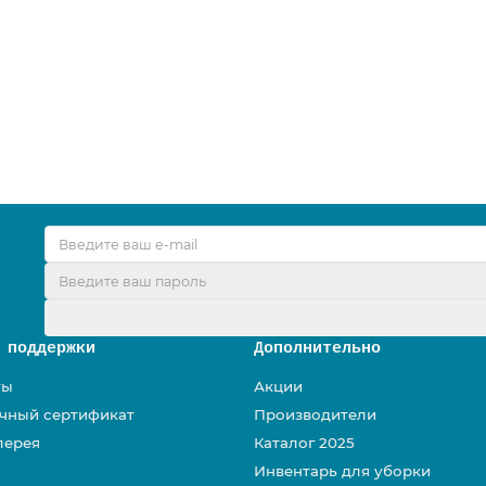
ORK (Система H2) Elevation, mini, Interfold, белый, 55210
Оформить подписк
 поддержки
Дополнительно
ты
Акции
чный сертификат
Производители
лерея
Каталог 2025
Инвентарь для уборки