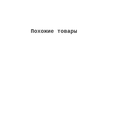
В корзину
Похожие товары
Диспенсер для бумажных листовых полотенец
1306.00 руб.
В корзину