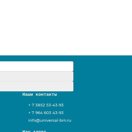
0
у
Наши контакты
+ 7 3852 53-43-93
+ 7 964 603 43-93
info@universal-brn.ru