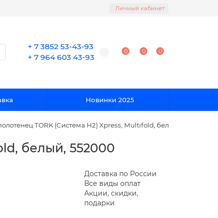
Личный кабинет
+ 7 3852 53-43-93
0
0
0
+ 7 964 603 43-93
авка
Новинки 2025
олотенец TORK (Система H2) Xpress, Multifold, белый, 552000
ld, белый, 552000
Доставка по России
Все виды оплат
Акции, скидки,
подарки