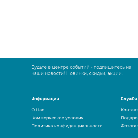
Диспенсер для бумажных листовых полотенец T
7544.00 руб.
В корзину
Будьте в центре событий - подпишитесь на
наши новости! Новинки, скидки, акции.
Информация
Служба
О Нас
Контак
Коммерческие условия
Подаро
Политика конфиденциальности
Фотога