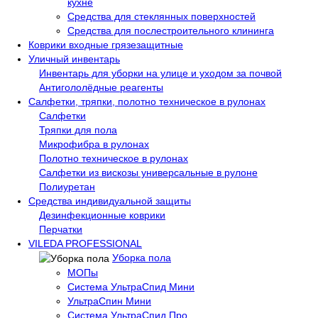
кухне
Средства для стеклянных поверхностей
Средства для послестроительного клининга
Коврики входные грязезащитные
Уличный инвентарь
Инвентарь для уборки на улице и уходом за почвой
Антигололёдные реагенты
Салфетки, тряпки, полотно техническое в рулонах
Салфетки
Тряпки для пола
Микрофибра в рулонах
Полотно техническое в рулонах
Салфетки из вискозы универсальные в рулоне
Полиуретан
Средства индивидуальной защиты
Дезинфекционные коврики
Перчатки
VILEDA PROFESSIONAL
Уборка пола
МОПы
Система УльтраСпид Мини
УльтраСпин Мини
Система УльтраСпид Про