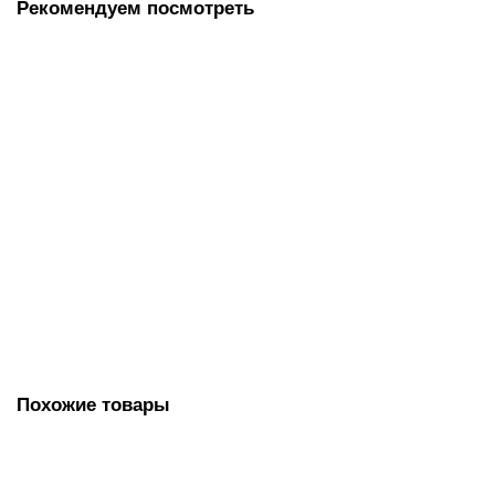
Рекомендуем посмотреть
Мешки-пылесборники синтетические, одноразовые для
пылесосов KARCHER NT 65/2; NT72, NT 82, упаковка 5
шт.,MXT-314/5
1177.00 руб.
В корзину
Похожие товары