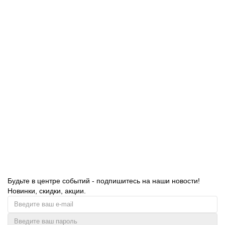
Фильтр складчатый из целлюлозы для пылесоса Karcher DS
5500, DS 5600 (Россия)
AF07
790.00 руб.
В корзину
Будьте в центре событий - подпишитесь на наши новости!
Новинки, скидки, акции.