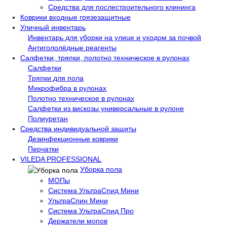
Средства для послестроительного клининга
Коврики входные грязезащитные
Уличный инвентарь
Инвентарь для уборки на улице и уходом за почвой
Антигололёдные реагенты
Салфетки, тряпки, полотно техническое в рулонах
Салфетки
Тряпки для пола
Микрофибра в рулонах
Полотно техническое в рулонах
Салфетки из вискозы универсальные в рулоне
Полиуретан
Средства индивидуальной защиты
Дезинфекционные коврики
Перчатки
VILEDA PROFESSIONAL
Уборка пола
МОПы
Система УльтраСпид Мини
УльтраСпин Мини
Система УльтраСпид Про
Держатели мопов