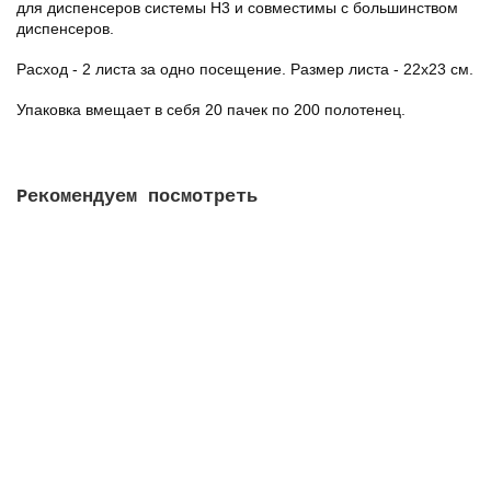
для диспенсеров системы H3 и совместимы с большинством
диспенсеров.
Расход - 2 листа за одно посещение. Размер листа - 22х23 см.
Упаковка вмещает в себя 20 пачек по 200 полотенец.
Рекомендуем посмотреть
Диспенсер для бумажных листовых полотенец Ksitex
TH-603HW (Система H3), ABS пластик
1870.00 руб.
В корзину