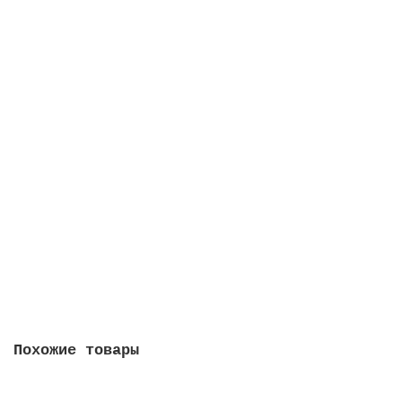
В корзину
Диспенсер для полотенец LAIMA PROFESSIONAL ECO
(Система H3), V-сложения, белый, ABS-пластик,
606548
1846.00 руб.
В корзину
Похожие товары