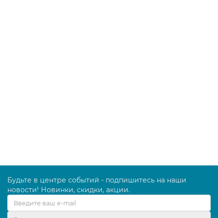
Полотенце для рук FOCUS Focus Economic Choice,
33x35, 2-х слойное, длина рулона 350 м, упак. 2
рулона, 5079732
2976.00 руб.
В корзину
Будьте в центре событий - подпишитесь на наши
новости! Новинки, скидки, акции.