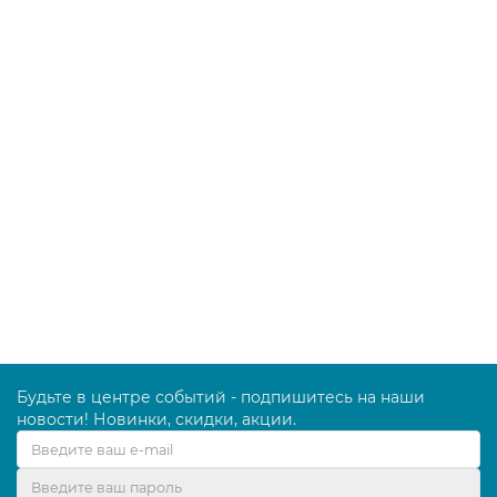
В корзину
Ведро Hermetic, красное, 20 л
0R003213
2077.00 руб.
В корзину
Будьте в центре событий - подпишитесь на наши
новости! Новинки, скидки, акции.