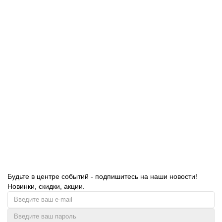
В корзину
Ведро Hermetic с крышкой, синее, 20 л
0B003215
3841.00 руб.
В корзину
Будьте в центре событий - подпишитесь на наши новости!
Новинки, скидки, акции.