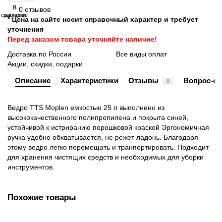
В
В
0 отзывов
сравнение
закладки
* Цена на сайте носит справочный характер и требует
уточнения
Перед заказом товара уточняйте наличие!
Доставка по России
Все виды оплат
Акции, скидки, подарки
Описание
Характеристики
Отзывы
Вопрос-от
0
Ведро TTS Moplen емкостью 25 л выполнено из
высококачественного полипропилена и покрыта синей,
устойчивой к истриранию порошковой краской Эргономичная
ручка удобно обхватывается, не режет ладонь. Благодаря
этому ведро легко перемещать и транпортировать. Подходит
для хранения чистящих средств и необходимых для уборки
инструментов.
Похожие товары