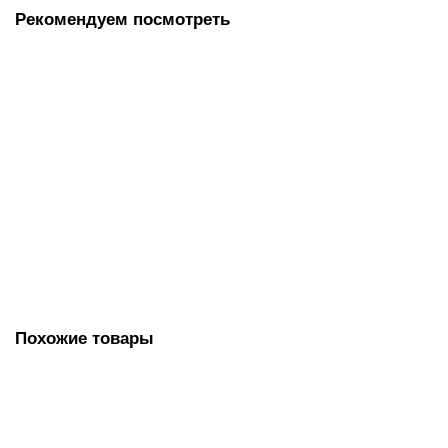
Рекомендуем посмотреть
Щетка универсальная ЛЮБАША "Утюжок", 8,5х6,5х15 см,
жесткий ворс, ручка с ПВХ-покрытием, 603632
210.00 руб.
В корзину
Похожие товары