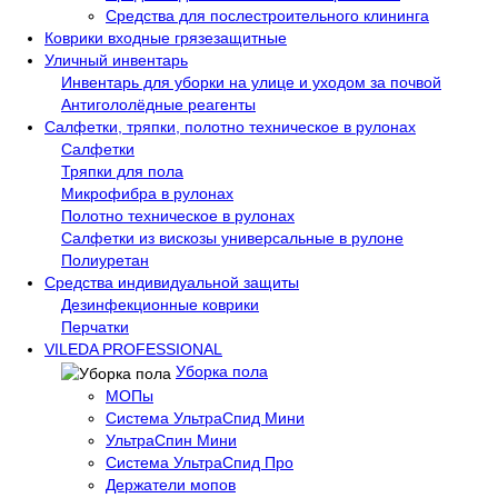
Средства для послестроительного клининга
Коврики входные грязезащитные
Уличный инвентарь
Инвентарь для уборки на улице и уходом за почвой
Антигололёдные реагенты
Салфетки, тряпки, полотно техническое в рулонах
Салфетки
Тряпки для пола
Микрофибра в рулонах
Полотно техническое в рулонах
Салфетки из вискозы универсальные в рулоне
Полиуретан
Средства индивидуальной защиты
Дезинфекционные коврики
Перчатки
VILEDA PROFESSIONAL
Уборка пола
МОПы
Система УльтраСпид Мини
УльтраСпин Мини
Система УльтраСпид Про
Держатели мопов