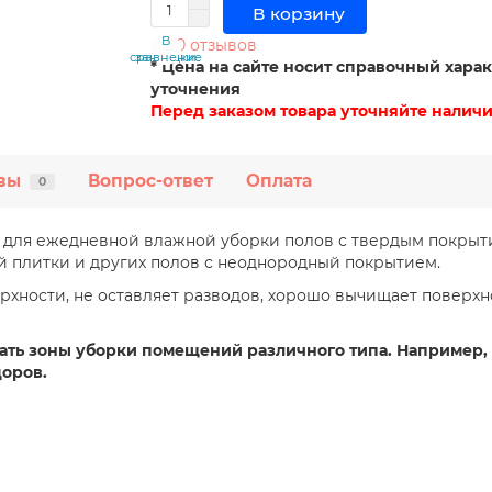
В корзину
В
В
0 отзывов
сравнение
закладки
* Цена на сайте носит справочный харак
уточнения
Перед заказом товара уточняйте наличи
вы
Вопрос-ответ
Оплата
0
 для ежедневной влажной уборки полов с твердым покрыт
 плитки и других полов с неоднородный покрытием.
хности, не оставляет разводов, хорошо вычищает поверхно
ать зоны уборки помещений различного типа. Например,
доров.