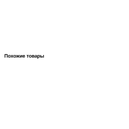
Отжим механический универсальный для уборочных
тележек, Китай
1500.00 руб.
В корзину
Похожие товары
Тележка уборочная одноведёрная на 23 л, металлическая
корзинка, отжим, Н0109
Н0109
6600.00 руб.