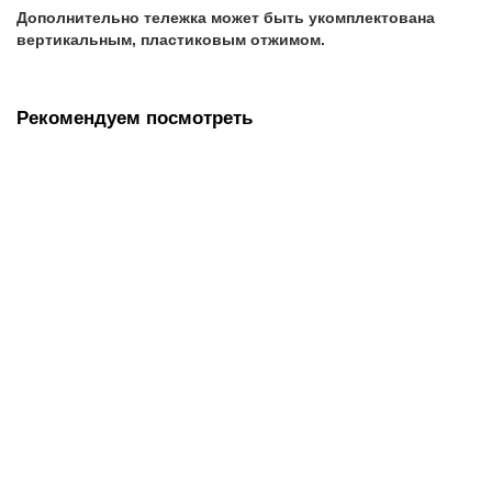
Дополнительно тележка может быть укомплектована
вертикальным, пластиковым отжимом.
Рекомендуем посмотреть
Отжим механический универсальный для уборочных
тележек, Турция
2500.00 руб.
В корзину