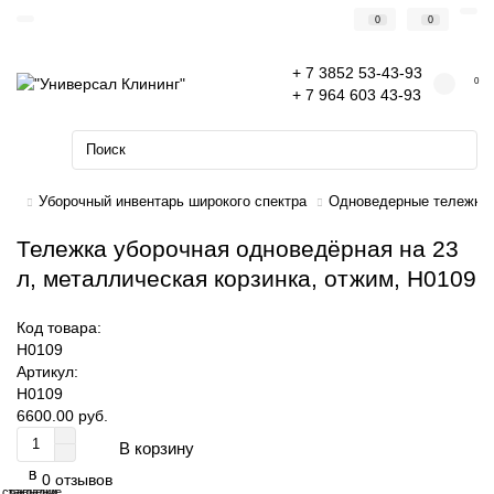
0
0
+ 7 3852 53-43-93
0
+ 7 964 603 43-93
Уборочный инвентарь широкого спектра
Одноведерные тележки
Тележка уборочная одноведёрная на 23
л, металлическая корзинка, отжим, Н0109
Код товара:
Н0109
Артикул:
Н0109
6600.00 руб.
В корзину
В
В
0 отзывов
сравнение
закладки