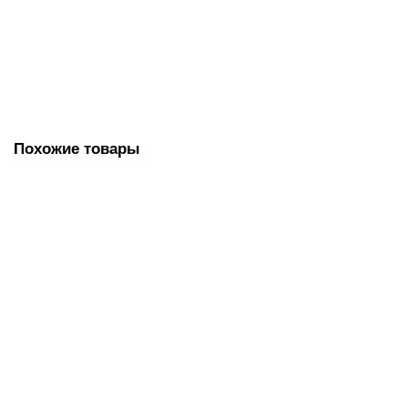
тележек, Китай
1500.00 руб.
В корзину
Похожие товары
Тележка уборочная одноведерная 25 литров, с корзинкой,
без отжима, TK720
ТК720
6650.00 руб.
В корзину