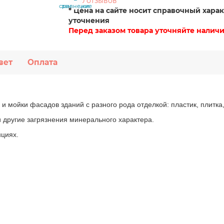
0 отзывов
сравнение
закладки
* Цена на сайте носит справочный харак
уточнения
Перед заказом товара уточняйте наличи
вет
Оплата
и мойки фасадов зданий с разного рода отделкой: пластик, плитка,
 другие загрязнения минерального характера.
нциях.