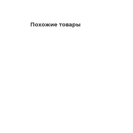
Похожие товары
№ 32 Универсальная химчистка для очистки 
155.00 руб.
В корзину