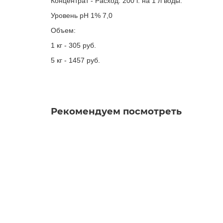
Концентрат - Расход: 200 г. на 1 л воды.
Уровень
pH 1% 7,0
Объем:
1 кг - 305 руб.
5 кг - 1457 руб.
Рекомендуем посмотреть
Стяжка для удаления жидкости со стекол 35 с
1820.00 руб.
В корзину