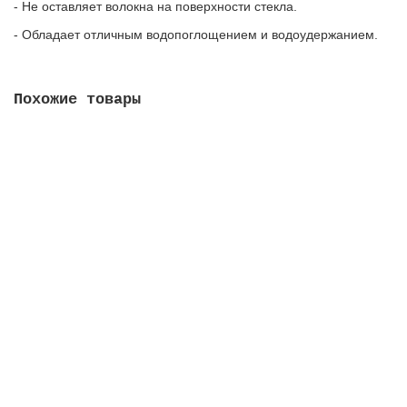
- Не оставляет волокна на поверхности стекла.
- Обладает отличным водопоглощением и водоудержанием.
Похожие товары
Держатель для шубки пластиковый на 35 см, Россия,
1017953
130.00 руб.
В корзину