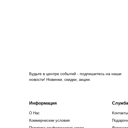
Телескопическая штанга 6 м в три сложения, H180
2465.00 руб.
В корзину
Будьте в центре событий - подпишитесь на наши
новости! Новинки, скидки, акции.
Информация
Служба
О Нас
Контакты
Коммерческие условия
Подароч
Политика конфиденциальности
Фотогал