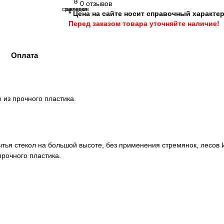
В
В
0 отзывов
сравнение
закладки
* Цена на сайте носит справочный характер
Перед заказом товара уточняйте наличие!
Оплата
 из прочного пластика.
ья стекол на большой высоте, без применения стремянок, лесов 
прочного пластика.