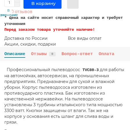
В корзину
В
В
0 отзывов
сравнение
закладки
* Цена на сайте носит справочный характер и требует
уточнения
Перед заказом товара уточняйте наличие!
Доставка по России
Все виды оплат
Акции, скидки, подарки
Описание
Отзывы
Вопрос-ответ
Оплата
0
Профессиональный пылеводосос
для работы
TVC80-3
на автомойках, автосервисах, на промышленных
предприятиях. Предназначен для сухой и влажной
уборки. Корпус пылеводососа изготовлен из
противоударного пластика. Бак изготовлен из
качественной нержавейки. На пылеводососе
установлены 3 турбины итальянского типа мощностью
3300 ватт. Кнопки защищены от влаги. Так же на
корпусе у основания есть шланг для слива воды и
грязи.