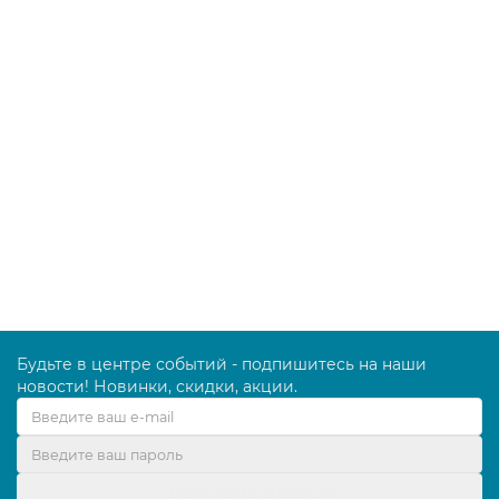
В корзину
Пылеводосос LAVOR Professional Windy 365 IR
8.240.0001
69990.00 руб.
В корзину
Будьте в центре событий - подпишитесь на наши
новости! Новинки, скидки, акции.
Оформить подписку