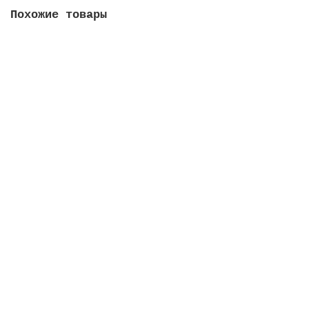
Похожие товары
Пылеводосос LAVOR Professional Pro Worker EM
0.052.0019
59990.00 руб.
В корзину
Пылеводосос LAVOR Professional Windy 120 IF
8.249.0001
24990.00 руб.