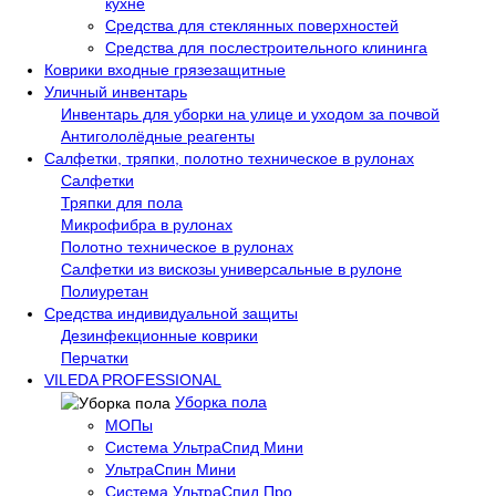
кухне
Средства для стеклянных поверхностей
Средства для послестроительного клининга
Коврики входные грязезащитные
Уличный инвентарь
Инвентарь для уборки на улице и уходом за почвой
Антигололёдные реагенты
Салфетки, тряпки, полотно техническое в рулонах
Салфетки
Тряпки для пола
Микрофибра в рулонах
Полотно техническое в рулонах
Салфетки из вискозы универсальные в рулоне
Полиуретан
Средства индивидуальной защиты
Дезинфекционные коврики
Перчатки
VILEDA PROFESSIONAL
Уборка пола
МОПы
Система УльтраСпид Мини
УльтраСпин Мини
Система УльтраСпид Про