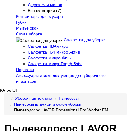
Держатели мопов
Все категории (7)
Контейнеры для мусора
Губки
Мытье окон
Сухая уборка
Салфетки для уборки
Салфетка ПВАмикро
Салфетка ПУРмикро Актив
Салфетки МикронКвик
Салфетки МикроТафф Бэйс
Перчатки
Аксессуары и комплектующие для уборочного
инвентаря
КАТАЛОГ
Уборочная техника
Пылесосы
Пылесосы влажной и сухой уборки
Пылеводосос LAVOR Professional Pro Worker EM
Пылеводосос LAVOR