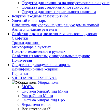
Средства для клининга на профессиональной кухне
Средства для стеклянных поверхностей
Средства для послестроительного клининга
Коврики входные грязезащитные
Уличный инвентарь
Инвентарь для уборки на улице и уходом за почвой
Антигололёдные реагенты
Салфетки, тряпки, полотно техническое в рулонах
Салфетки
Тряпки для пола
Микрофибра в рулонах
Полотно техническое в рулонах
Салфетки из вискозы универсальные в рулоне
Полиуретан
Средства индивидуальной защиты
Дезинфекционные коврики
Перчатки
VILEDA PROFESSIONAL
Уборка пола
МОПы
Система УльтраСпид Мини
УльтраСпин Мини
Система УльтраСпид Про
Держатели мопов
Все категории (7)