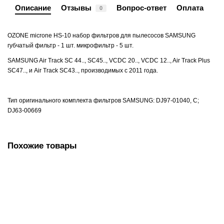
Описание
Отзывы
Вопрос-ответ
Оплата
0
OZONE microne HS-10 набор фильтров для пылесосов SAMSUNG
губчатый фильтр - 1 шт. микрофильтр - 5 шт.
SAMSUNG Air Track SC 44.., SC45.., VCDC 20.., VCDC 12.., Air Track Plus
SC47.., и Air Track SC43.., производимых с 2011 года.
Тип оригинального комплекта фильтров SAMSUNG: DJ97-01040, С;
DJ63-00669
Похожие товары
OZONE microne H-04 HEPA фильтр для пылесоса
468.00 руб.