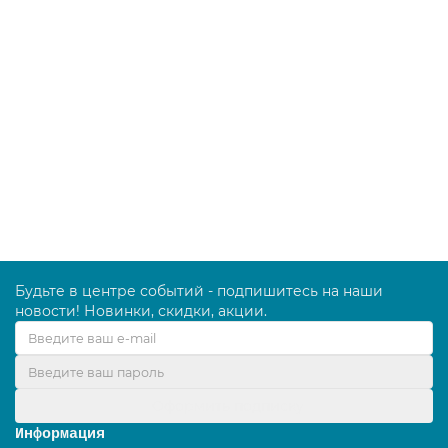
Моп для держателя Bit и Bendy, акриловый, 60 см
B030408
1600.00 руб.
В корзину
Будьте в центре событий - подпишитесь на наши
новости! Новинки, скидки, акции.
Оформить подписку
Информация