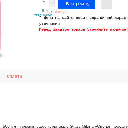
В корзину
В
В
0 отзывов
сравнение
закладки
* Цена на сайте носит справочный харак
уточнения
Перед заказом товара уточняйте наличие
Оплата
»
,
500 мл - увлажняющее крем-мыло Grass Milana «Спелая черешня