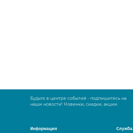
Жидкое крем-мыло "Milana" алоэ вера (канист
126605
723.00 руб.
В корзину
Будьте в центре событий - подпишитесь на
наши новости! Новинки, скидки, акции.
Информация
Служба