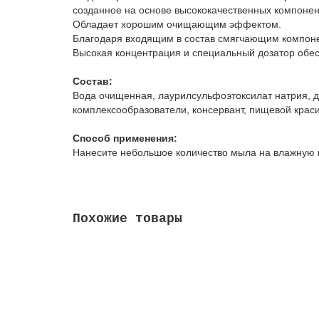
созданное на основе высококачественных компонен
Обладает хорошим очищающим эффектом.
Благодаря входящим в состав смягчающим компоне
Высокая концентрация и специальный дозатор обе
Состав:
Вода очищенная, лаурилсульфоэтоксилат натрия, д
комплексообразователи, консервант, пищевой краси
Способ применения:
Нанесите небольшое количество мыла на влажную к
Похожие товары
Жидкое крем-мыло Grass Milana «Спелая чере
126401