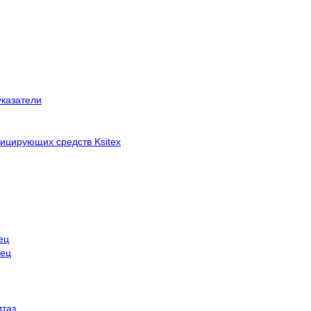
указатели
ицирующих средств Ksitex
ец
нец
итаз