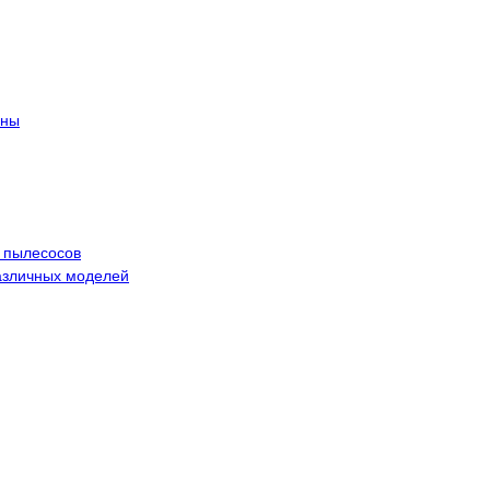
ины
 пылесосов
азличных моделей