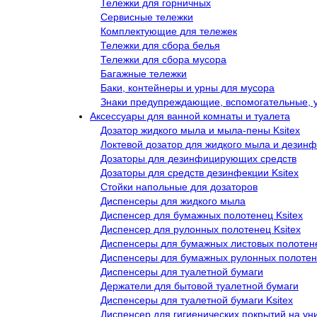
Тележки для горничных
Сервисные тележки
Комплектующие для тележек
Тележки для сбора белья
Тележки для сбора мусора
Багажные тележки
Баки, контейнеры и урны для мусора
Знаки предупреждающие, вспомогательные, 
Аксессуары для ванной комнаты и туалета
Дозатор жидкого мыла и мыла-пены Ksitex
Локтевой дозатор для жидкого мыла и дезинф
Дозаторы для дезинфицирующих средств
Дозаторы для средств дезинфекции Ksitex
Стойки напольные для дозаторов
Диспенсеры для жидкого мыла
Диспенсер для бумажных полотенец Ksitex
Диспенсер для рулонных полотенец Ksitex
Диспенсеры для бумажных листовых полотен
Диспенсеры для бумажных рулонных полоте
Диспенсеры для туалетной бумаги
Держатели для бытовой туалетной бумаги
Диспенсеры для туалетной бумаги Ksitex
Диспенсер для гигиенических покрытий на ун