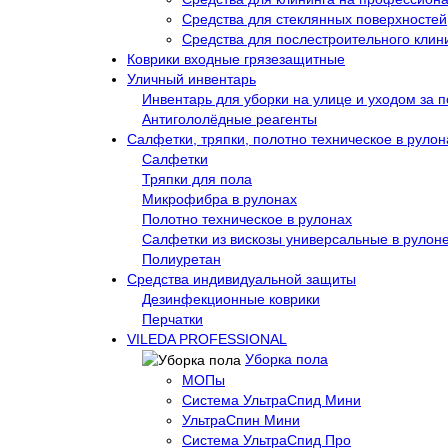
Средства для стеклянных поверхностей
Средства для послестроительного клин
Коврики входные грязезащитные
Уличный инвентарь
Инвентарь для уборки на улице и уходом за 
Антигололёдные реагенты
Салфетки, тряпки, полотно техническое в рулон
Салфетки
Тряпки для пола
Микрофибра в рулонах
Полотно техническое в рулонах
Салфетки из вискозы универсальные в рулон
Полиуретан
Средства индивидуальной защиты
Дезинфекционные коврики
Перчатки
VILEDA PROFESSIONAL
Уборка пола
МОПы
Система УльтраСпид Мини
УльтраСпин Мини
Система УльтраСпид Про