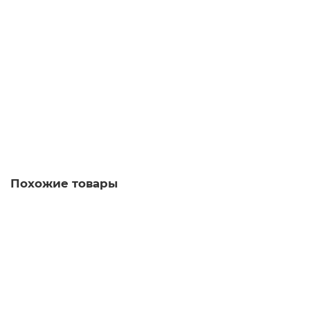
№ 2 Профессиональное средство для мытья посуды, 1
кг. (рН 7)
274.00 руб.
В корзину
Похожие товары
Губки бытовые для мытья посуды, комплект 10 шт.,
поролон/абразив, 26х80х53 мм, ЛАЙМА, 601551