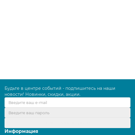
Губка (мочалка) для посуды ЛАЙМА, большая,
металлическая, сетчатая, 60 г, 603105
67.00 руб.
В корзину
Будьте в центре событий - подпишитесь на наши
новости! Новинки, скидки, акции.
Оформить подписку
Информация