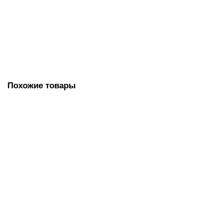
(601613)
176.00 руб.
В корзину
Похожие товары
Губки (мочалки) для посуды металлические ЛАЙМА,
комплект 6 шт., сетчатые по 15 г, 603103
120.00 руб.
В корзину