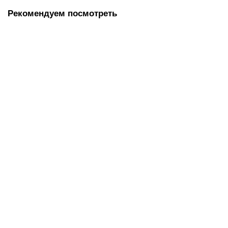
Рекомендуем посмотреть
№ 6 Средство для очистки коптильных камер, печей, грилей,
0,5 л. (pH 13,5 )
237.00 руб.
В корзину
Средство для чистки плит, духовок, грилей от жира/нагара
500 мл, АНТИЖИР ЛАЙМА (аналог "Шуманит"), Россия