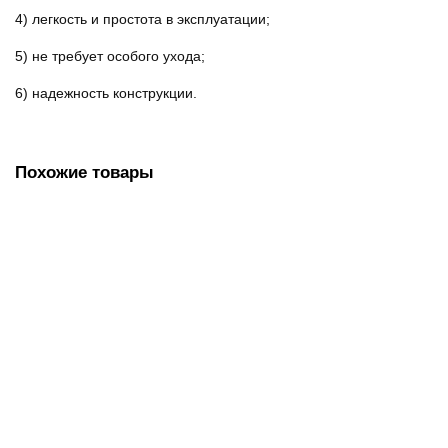
4) легкость и простота в эксплуатации;
5) не требует особого ухода;
6) надежность конструкции.
Похожие товары
Дозатор для мыла-пены LAIMA PROFESSIONAL ORIGINAL,
НАЛИВНОЙ, 0,8 л, черный, ABS-пластик, 605777
1470.00 руб.
В корзину