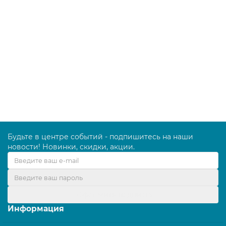
Дозатор двойной 2 х 0,3 л для жидкого мыла/
шампуня/геля LAIMA PREMIUM, НАЛИВНОЙ, белый,
ABS-пластик, 609499
1671.00 руб.
В корзину
Будьте в центре событий - подпишитесь на наши
новости! Новинки, скидки, акции.
Оформить подписку
Информация