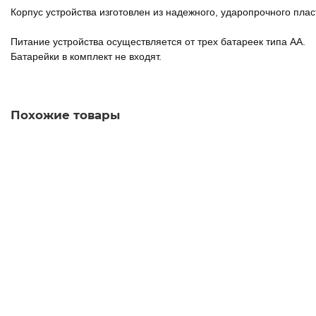
Корпус устройства изготовлен из надежного, ударопрочного плас
Питание устройства осуществляется от трех батареек типа АА.
Батарейки в комплект не входят.
Похожие товары
Дозатор для жидкого мыла LAIMA PROFESSIONAL LSA,
НАЛИВНОЙ, объем 1 л, цвет белый, 607995
670.00 руб.
В корзину