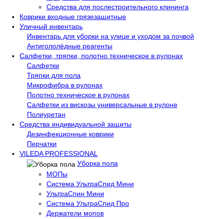
Средства для послестроительного клининга
Коврики входные грязезащитные
Уличный инвентарь
Инвентарь для уборки на улице и уходом за почвой
Антигололёдные реагенты
Салфетки, тряпки, полотно техническое в рулонах
Салфетки
Тряпки для пола
Микрофибра в рулонах
Полотно техническое в рулонах
Салфетки из вискозы универсальные в рулоне
Полиуретан
Средства индивидуальной защиты
Дезинфекционные коврики
Перчатки
VILEDA PROFESSIONAL
Уборка пола
МОПы
Система УльтраСпид Мини
УльтраСпин Мини
Система УльтраСпид Про
Держатели мопов