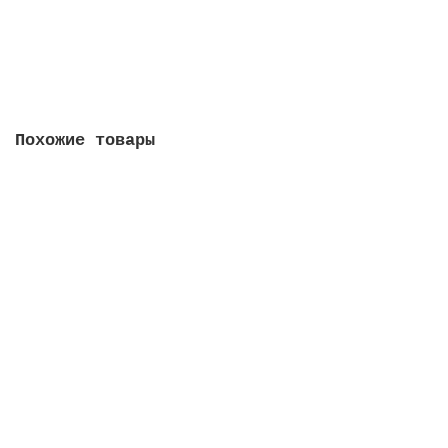
1119.00 руб.
В корзину
Похожие товары
Набор Комплекс c УльтраСпид Мини, 161099
161099
6099.00 руб.
В корзину