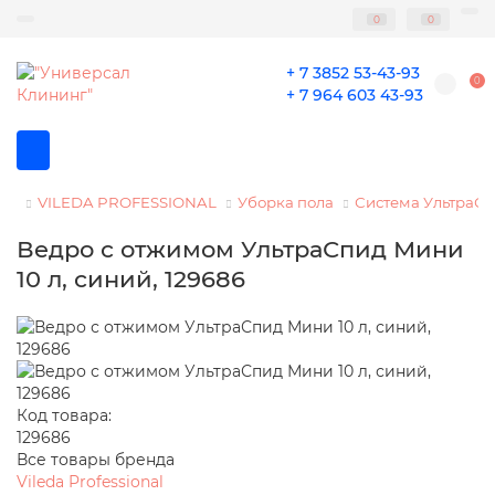
0
0
+ 7 3852 53-43-93
0
+ 7 964 603 43-93
VILEDA PROFESSIONAL
Уборка пола
Система УльтраС
Ведро с отжимом УльтраСпид Мини
10 л, синий, 129686
Код товара:
129686
Все товары бренда
Vileda Professional