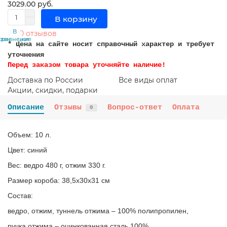
3029.00 руб.
В корзину
В
В
0 отзывов
сравнение
закладки
* Цена на сайте носит справочный характер и требует
уточнения
Перед заказом товара уточняйте наличие!
Доставка по России
Все виды оплат
Акции, скидки, подарки
Описание
Отзывы
Вопрос-ответ
Оплата
0
Объем: 10 л.
Цвет: синий
Вес: ведро 480 г, отжим 330 г.
Размер короба: 38,5x30x31 см
Состав:
ведро, отжим, туннель отжима – 100% полипропилен,
ручка отжима – оцинкованная сталь 100%.