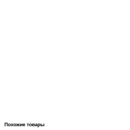
Средство дезинфицирующее 1 л, АЛАМИНОЛ, концентрат,
601594
580.00 руб.
В корзину
Средство дезинфицирующее 1 л, НИКА "ЭКСТРА М", 601600
490.00 руб.
В корзину
Похожие товары