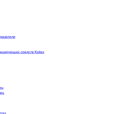
указатели
ицирующих средств Ksitex
ец
нец
итаз