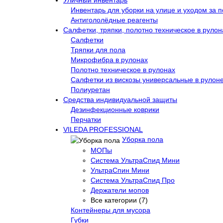
Уличный инвентарь
Инвентарь для уборки на улице и уходом за 
Антигололёдные реагенты
Салфетки, тряпки, полотно техническое в рулон
Салфетки
Тряпки для пола
Микрофибра в рулонах
Полотно техническое в рулонах
Салфетки из вискозы универсальные в рулон
Полиуретан
Средства индивидуальной защиты
Дезинфекционные коврики
Перчатки
VILEDA PROFESSIONAL
Уборка пола
МОПы
Система УльтраСпид Мини
УльтраСпин Мини
Система УльтраСпид Про
Держатели мопов
Все категории (7)
Контейнеры для мусора
Губки