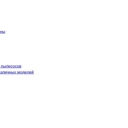
ины
 пылесосов
азличных моделей