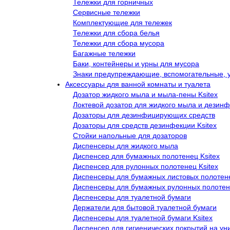
Тележки для горничных
Сервисные тележки
Комплектующие для тележек
Тележки для сбора белья
Тележки для сбора мусора
Багажные тележки
Баки, контейнеры и урны для мусора
Знаки предупреждающие, вспомогательные, 
Аксессуары для ванной комнаты и туалета
Дозатор жидкого мыла и мыла-пены Ksitex
Локтевой дозатор для жидкого мыла и дезинф
Дозаторы для дезинфицирующих средств
Дозаторы для средств дезинфекции Ksitex
Стойки напольные для дозаторов
Диспенсеры для жидкого мыла
Диспенсер для бумажных полотенец Ksitex
Диспенсер для рулонных полотенец Ksitex
Диспенсеры для бумажных листовых полотен
Диспенсеры для бумажных рулонных полоте
Диспенсеры для туалетной бумаги
Держатели для бытовой туалетной бумаги
Диспенсеры для туалетной бумаги Ksitex
Диспенсер для гигиенических покрытий на ун