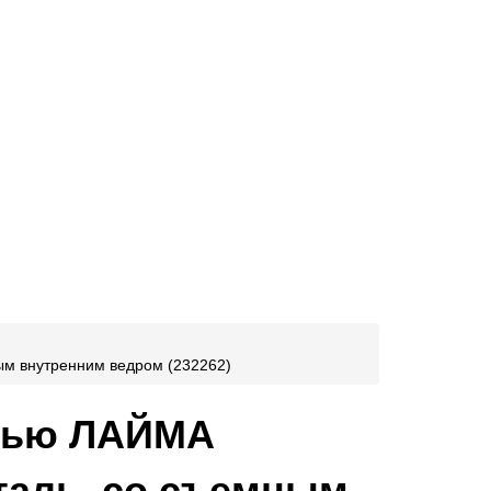
ным внутренним ведром (232262)
алью ЛАЙМА
сталь, со съемным