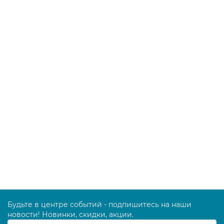
1260.00 руб.
В корзину
Очиститель - полироль для нержавеющей стали
POLEX, триггер 0,5 л, 133305
389.00 руб.
В корзину
Будьте в центре событий - подпишитесь на наши
новости! Новинки, скидки, акции.