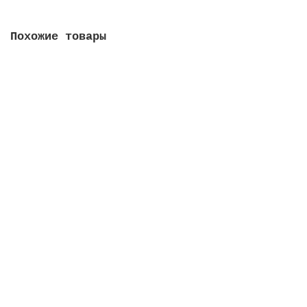
Похожие товары
Универсальное моющее средство OPTIMA GEL, 5л,
13245
830.00 руб.
В корзину
Универсальное моющее средство OPTIMA GEL, 1
(ПЭТ), 13241пэт