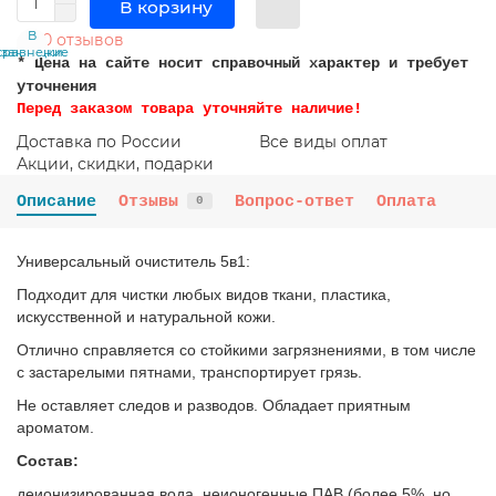
В корзину
В
В
0 отзывов
сравнение
закладки
* Цена на сайте носит справочный характер и требует
уточнения
Перед заказом товара уточняйте наличие!
Доставка по России
Все виды оплат
Акции, скидки, подарки
Описание
Отзывы
Вопрос-ответ
Оплата
0
Универсальный очиститель 5в1:
Подходит для чистки любых видов ткани, пластика,
искусственной и натуральной кожи.
Отлично справляется со стойкими загрязнениями, в том числе
с застарелыми пятнами, транспортирует грязь.
Не оставляет следов и разводов. Обладает приятным
ароматом.
Состав:
деионизированная вода, неионогенные ПАВ (более 5%, но