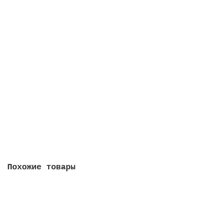
В корзину
Диспенсер Jofel Azur-Smart для рулонной туалетной
бумаги (Система T2) AE57000
2142.00 руб.
В корзину
Похожие товары