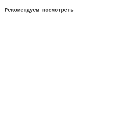
Рекомендуем посмотреть
Диспенсер для туалетной бумаги LAIMA
PROFESSIONAL ORIGINAL (Система T2), малый, белый,
ABS-пластик (605766)
1061.00 руб.
В корзину