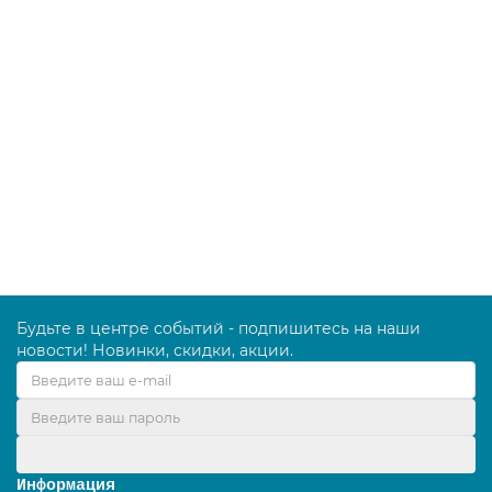
TTS Smile W10 — держатель мусорного мешка на 4
колесах c серой крышкой
0W004615
13150.00 руб.
В корзину
Будьте в центре событий - подпишитесь на наши
новости! Новинки, скидки, акции.
Оформить подписку
Информация